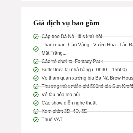
Giá dịch vụ bao gồm
Cáp treo Bà Nà Hills khứ hồi
Tham quan: Cầu Vàng - Vườn Hoa - Lâu Đ
Mặt Trăng...
Các trò chơi tại Fantasy Park
Buffet trưa tại nhà hàng (10h30 – 15h00)
Vé tham quan xưởng bia Bà Nà Brew Hou
Thưởng thức miễn phí 500ml bia Sun Kraft
Vé tàu hỏa leo núi
Các show diễn nghệ thuật
Xem phim 3D, 4D, 5D
Thuế VAT