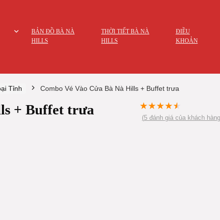
BẢN ĐỒ BÀ NÀ
THỜI TIẾT BÀ NÀ
ĐIỀU
HILLS
HILLS
KHOẢN
ại Tỉnh
Combo Vé Vào Cửa Bà Nà Hills + Buffet trưa
★
★
★
★
★
s + Buffet trưa
(
5
đánh giá của khách hàng