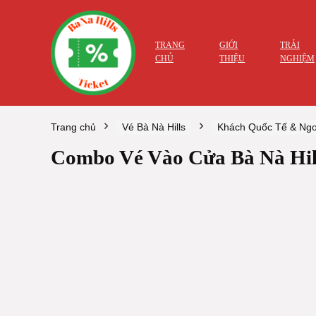
TRANG
GIỚI
TRẢI
CHỦ
THIỆU
NGHIỆM
Trang chủ
Vé Bà Nà Hills
Khách Quốc Tế & Ngo
Combo Vé Vào Cửa Bà Nà Hill