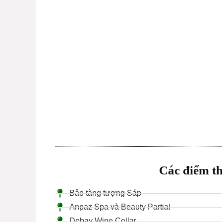
Các điểm t
Bảo tàng tượng Sáp
Anpaz Spa và Beauty Partial
Debay Wine Cellar