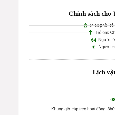
Chính sách cho 
Miễn phí: Tr
Trẻ em: C
Người lớ
Người cao
Lịch vậ
08
Khung giờ cáp treo hoạt động: 8h0