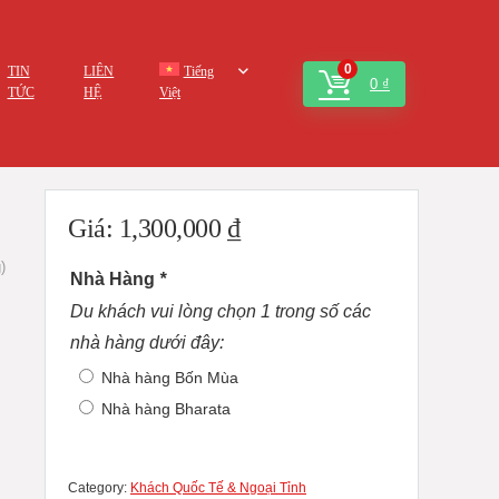
0
TIN
LIÊN
Tiếng
0
₫
TỨC
HỆ
Việt
Giá:
1,300,000
₫
)
Nhà Hàng
*
Du khách vui lòng chọn 1 trong số các
nhà hàng dưới đây:
Nhà hàng Bốn Mùa
Nhà hàng Bharata
Category:
Khách Quốc Tế & Ngoại Tỉnh