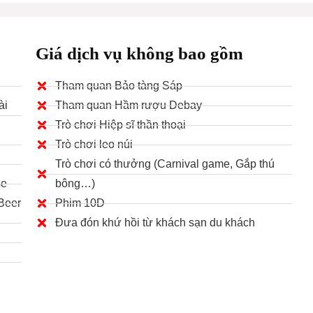
Giá dịch vụ không bao gồm
Tham quan Bảo tàng Sáp
ài
Tham quan Hầm rượu Debay
Trò chơi Hiệp sĩ thần thoại
Trò chơi leo núi
Trò chơi có thưởng (Carnival game, Gắp thú
se
bông…)
Beer
Phim 10D
Đưa đón khứ hồi từ khách sạn du khách