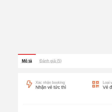
Mô tả
Đánh giá (5)
Xác nhận booking
Loại 
Nhận vé tức thì
Vé đ