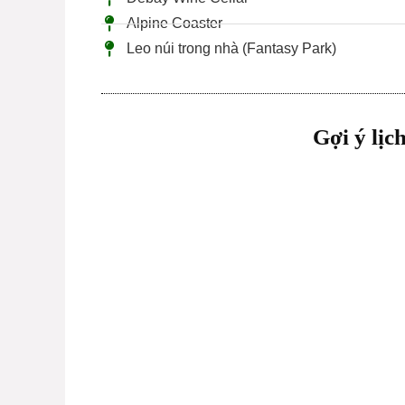
Alpine Coaster
Leo núi trong nhà (Fantasy Park)
Gợi ý lịc