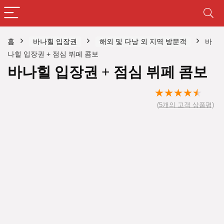
홈
바나힐 입장권
해외 및 다낭 외 지역 방문객
바
나힐 입장권 + 점심 뷔페 콤보
바나힐 입장권 + 점심 뷔페 콤보
★
★
★
★
★
(
5
개의 고객 상품평)