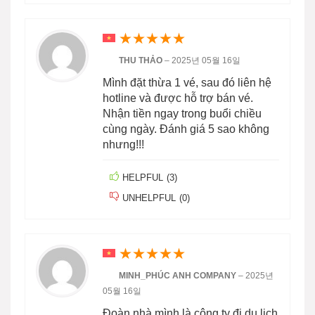
★
★
★
★
★
THU THẢO
–
2025년 05월 16일
Mình đặt thừa 1 vé, sau đó liên hệ
hotline và được hỗ trợ bán vé.
Nhận tiền ngay trong buổi chiều
cùng ngày. Đánh giá 5 sao không
nhưng!!!
HELPFUL
(
3
)
UNHELPFUL
(
0
)
★
★
★
★
★
MINH_PHÚC ANH COMPANY
–
2025년
05월 16일
Đoàn nhà mình là công ty đi du lịch