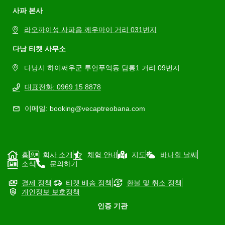
사파 본사
라오까이성 사파읍 께우마이 거리 031번지
다낭 티켓 사무소
다낭시 하이쩌우군 투언푸억동 담롱1 거리 09번지
대표전화: 0969 15 8878
이메일: booking@vecaptreobana.com
홈
회사 소개
체험 안내
지도
바나힐 날씨
소식
문의하기
결제 정책
티켓 배송 정책
환불 및 취소 정책
개인정보 보호정책
인증 기관