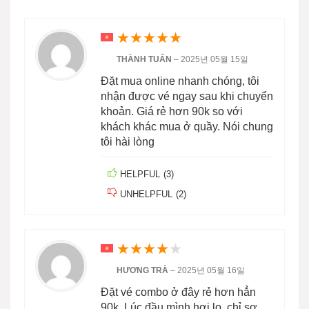
★
★
★
★
★
THÀNH TUẤN
–
2025년 05월 15일
Đặt mua online nhanh chóng, tôi
nhận được vé ngay sau khi chuyển
khoản. Giá rẻ hơn 90k so với
khách khác mua ở quầy. Nói chung
tôi hài lòng
HELPFUL
(
3
)
UNHELPFUL
(
2
)
★
★
★
★
★
HƯƠNG TRÀ
–
2025년 05월 16일
Đặt vé combo ở đây rẻ hơn hẳn
90k. Lúc đầu mình hơi lo, chỉ sợ