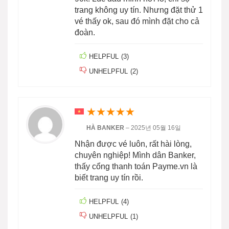
trang không uy tín. Nhưng đặt thử 1
vé thấy ok, sau đó mình đặt cho cả
đoàn.
HELPFUL
(
3
)
UNHELPFUL
(
2
)
★
★
★
★
★
HÀ BANKER
–
2025년 05월 16일
Nhận được vé luôn, rất hài lòng,
chuyên nghiệp! Mình dân Banker,
thấy cổng thanh toán Payme.vn là
biết trang uy tín rồi.
HELPFUL
(
4
)
UNHELPFUL
(
1
)