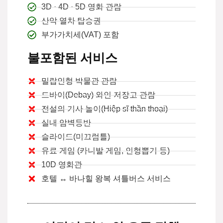
3D · 4D · 5D 영화 관람
산악 열차 탑승권
부가가치세(VAT) 포함
불포함된 서비스
밀랍인형 박물관 관람
드바이(Debay) 와인 저장고 관람
전설의 기사 놀이(Hiệp sĩ thần thoại)
실내 암벽등반
슬라이드(미끄럼틀)
유료 게임 (카니발 게임, 인형뽑기 등)
10D 영화관
호텔 ↔ 바나힐 왕복 셔틀버스 서비스