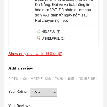
Đà Nẵng. Đặt vé và tick thông tin
hóa đơn VAT. Đã nhận được hóa
đơn VAT điện tử ngay hôm sau.
Rất chuyên nghiệp.
HELPFUL
(
3
)
UNHELPFUL
(
2
)
Show only reviews in 한국어 (0)
Add a review
이메일 주소는 공개되지 않습니다.
필수 필드는
*
로 표시됩니
다
Your Rating
Your Review
*