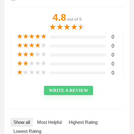
4.8
out of 5
★
★
★
★
★
★
★
★
★
★
0
★
★
★
★
★
0
★
★
★
★
★
0
★
★
★
★
★
0
★
★
★
★
★
0
WRITE A REVIEW
Show all
Most Helpful
Highest Rating
Lowest Rating