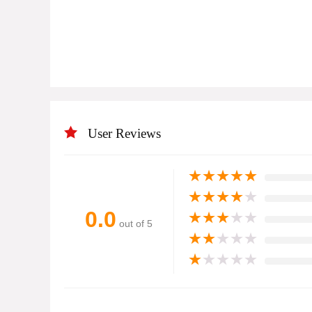
User Reviews
★
★
★
★
★
★
★
★
★
★
0.0
★
★
★
★
★
out of 5
★
★
★
★
★
★
★
★
★
★