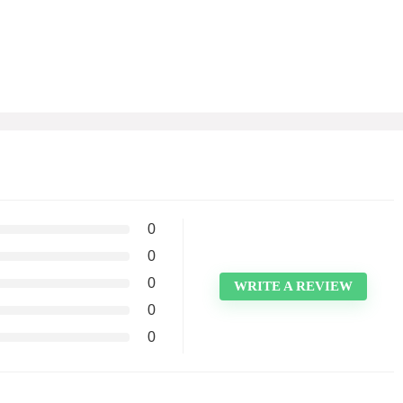
0
0
0
WRITE A REVIEW
0
0