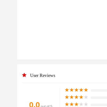
User Reviews
★
★
★
★
★
★
★
★
★
★
0.0
★
★
★
★
★
out of 5