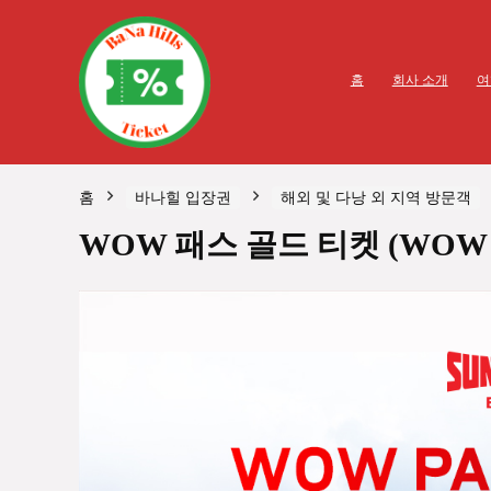
홈
회사 소개
여
홈
바나힐 입장권
해외 및 다낭 외 지역 방문객
WOW 패스 골드 티켓 (WOW P