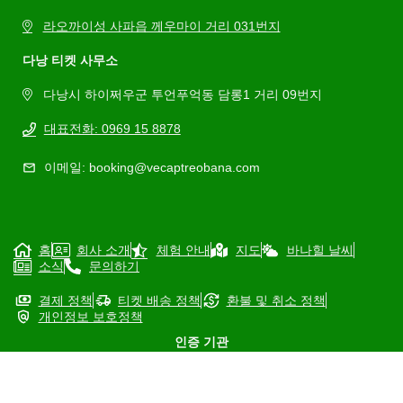
라오까이성 사파읍 께우마이 거리 031번지
다낭 티켓 사무소
다낭시 하이쩌우군 투언푸억동 담롱1 거리 09번지
대표전화: 0969 15 8878
이메일: booking@vecaptreobana.com
홈
회사 소개
체험 안내
지도
바나힐 날씨
소식
문의하기
결제 정책
티켓 배송 정책
환불 및 취소 정책
개인정보 보호정책
인증 기관