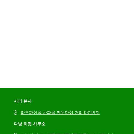
사파 본사
라오까이성 사파읍 께우마이 거리 031번지
다낭 티켓 사무소