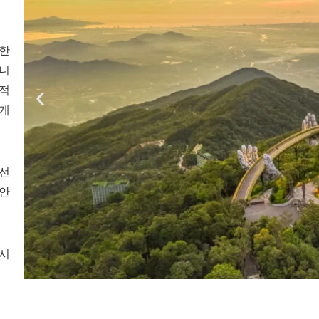
장한
니
창적
에게
 선
 안
하시