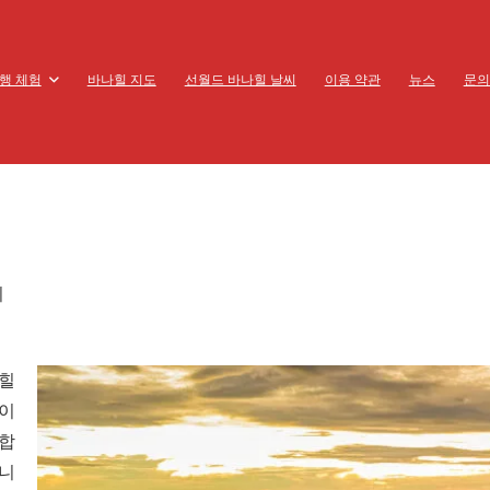
행 체험
바나힐 지도
선월드 바나힐 날씨
이용 약관
뉴스
문의
지
나힐
길이
결합
습니