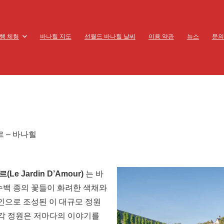
행 체험
바나힐 지도
선월드 바나힐 날씨
이용 약관
뉴스
문의
 – 바나힐
Le Jardin D’Amour)
는 바
수백 종의 꽃들이 화려한 색채와
인으로 조성된 이 대규모 정원
 각 정원은 저마다의 이야기를