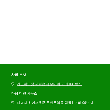
사파 본사
라오까이성 사파읍 께우마이 거리 031번지
다낭 티켓 사무소
다낭시 하이쩌우군 투언푸억동 담롱1 거리 09번지