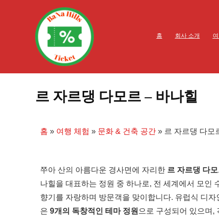
홈
회사 소개
여
르 자르댕 다모르 – 바나힐
홈
»
여행 체험
»
문화 & 건축 공간
»
르 자르댕 다모르
쭈아 산의 아름다운 경사면에 자리한
르 자르댕 다모르(
나힐을 대표하는 정원 중 하나로, 전 세계에서 모인 
향기를 자랑하며 방문객을 맞이합니다. 유럽식 디자
은
9개의 독창적인 테마 정원
으로 구성되어 있으며,