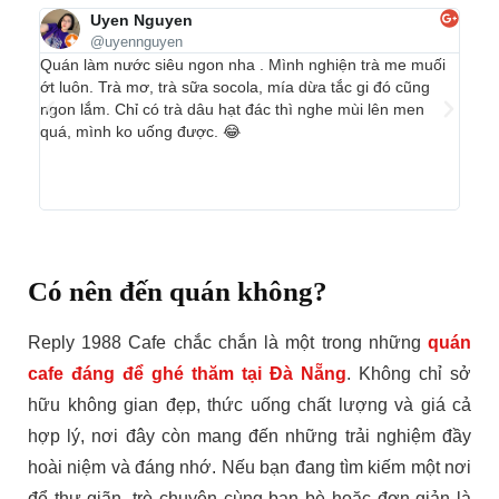
Uyen Nguyen
@uyennguyen
Quán làm nước siêu ngon nha . Mình nghiện trà me muối
Địa đ
ớt luôn. Trà mơ, trà sữa socola, mía dừa tắc gi đó cũng
đông
ngon lắm. Chỉ có trà dâu hạt đác thì nghe mùi lên men
hôm n
quá, mình ko uống được. 😂
rất đ
tôi t
cũng 
thiện
Có nên đến quán không?
Reply 1988 Cafe chắc chắn là một trong những
quán
cafe đáng để ghé thăm tại Đà Nẵng
. Không chỉ sở
hữu không gian đẹp, thức uống chất lượng và giá cả
hợp lý, nơi đây còn mang đến những trải nghiệm đầy
hoài niệm và đáng nhớ. Nếu bạn đang tìm kiếm một nơi
để thư giãn, trò chuyện cùng bạn bè hoặc đơn giản là