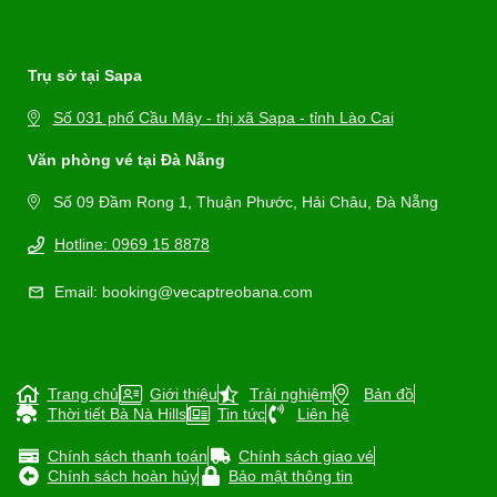
Trụ sở tại Sapa
Số 031 phố Cầu Mây - thị xã Sapa - tỉnh Lào Cai
Văn phòng vé tại Đà Nẵng
Số 09 Đầm Rong 1, Thuận Phước, Hải Châu, Đà Nẵng
Hotline: 0969 15 8878
Email: booking@vecaptreobana.com
Trang chủ
Giới thiệu
Trải nghiệm
Bản đồ
Thời tiết Bà Nà Hills
Tin tức
Liên hệ
Chính sách thanh toán
Chính sách giao vé
Chính sách hoàn hủy
Bảo mật thông tin