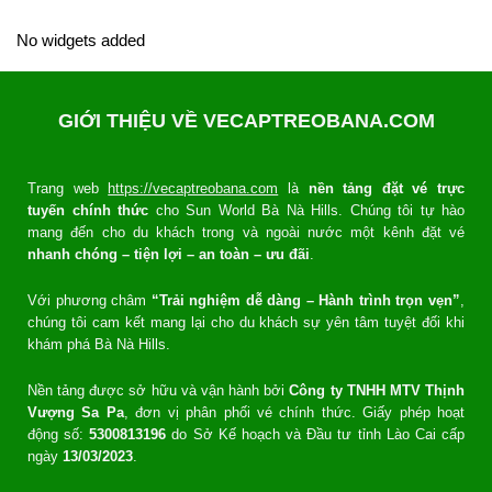
No widgets added
GIỚI THIỆU VỀ VECAPTREOBANA.COM
Trang web
https://vecaptreobana.com
là
nền tảng đặt vé trực
tuyến chính thức
cho Sun World Bà Nà Hills. Chúng tôi tự hào
mang đến cho du khách trong và ngoài nước một kênh đặt vé
nhanh chóng – tiện lợi – an toàn – ưu đãi
.
Với phương châm
“Trải nghiệm dễ dàng – Hành trình trọn vẹn”
,
chúng tôi cam kết mang lại cho du khách sự yên tâm tuyệt đối khi
khám phá Bà Nà Hills.
Nền tảng được sở hữu và vận hành bởi
Công ty TNHH MTV Thịnh
Vượng Sa Pa
, đơn vị phân phối vé chính thức. Giấy phép hoạt
động số:
5300813196
do Sở Kế hoạch và Đầu tư tỉnh Lào Cai cấp
ngày
13/03/2023
.