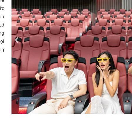
hệ
ức
ầu
Lộ
ng
ọi
ng