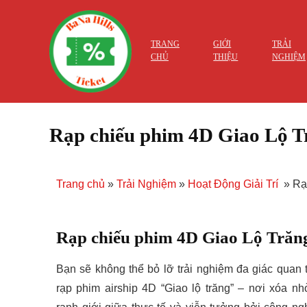
TRANG
GIỚI
TRẢI
CHỦ
THIỆU
NGHIỆM
Rạp chiếu phim 4D Giao Lộ T
Trang chủ
»
Trải Nghiệm
»
Hoạt Động Giải Trí
»
Rạ
Rạp chiếu phim 4D Giao Lộ Trăn
Bạn sẽ không thể bỏ lỡ trải nghiệm đa giác quan t
rạp phim airship 4D “Giao lộ trăng” – nơi xóa nh