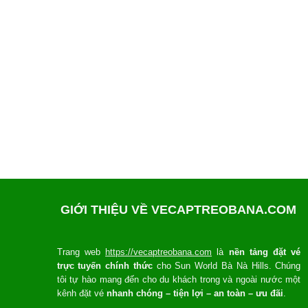
GIỚI THIỆU VỀ VECAPTREOBANA.COM
Trang web
https://vecaptreobana.com
là
nền tảng đặt vé
trực tuyến chính thức
cho Sun World Bà Nà Hills. Chúng
tôi tự hào mang đến cho du khách trong và ngoài nước một
kênh đặt vé
nhanh chóng – tiện lợi – an toàn – ưu đãi
.