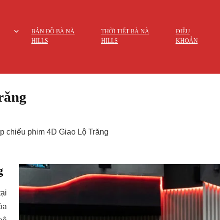
BẢN ĐỒ BÀ NÀ
THỜI TIẾT BÀ NÀ
ĐIỀU
HILLS
HILLS
KHOẢN
răng
p chiếu phim 4D Giao Lộ Trăng
g
ại
òa