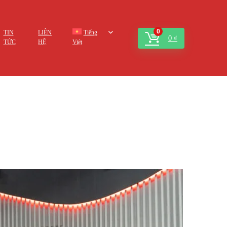
0
TIN
LIÊN
Tiếng
0
₫
TỨC
HỆ
Việt