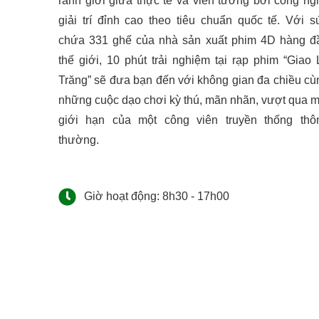
ranh giới giữa thực tế và viễn tưởng bởi công ng
giải trí đỉnh cao theo tiêu chuẩn quốc tế. Với s
chứa 331 ghế của nhà sản xuất phim 4D hàng đ
thế giới, 10 phút trải nghiệm tại rạp phim “Giao 
Trăng” sẽ đưa bạn đến với không gian đa chiều cù
những cuộc dạo chơi kỳ thú, mãn nhãn, vượt qua m
giới hạn của một công viên truyền thống thô
thường.
Giờ hoạt động: 8h30 - 17h00