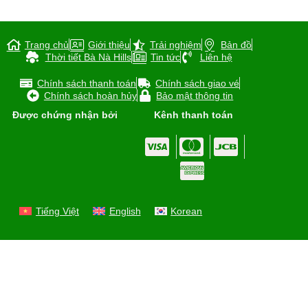
Trang chủ
Giới thiệu
Trải nghiệm
Bản đồ
Thời tiết Bà Nà Hills
Tin tức
Liên hệ
Chính sách thanh toán
Chính sách giao vé
Chính sách hoàn hủy
Bảo mật thông tin
Được chứng nhận bởi
Kênh thanh toán
Tiếng Việt
English
Korean