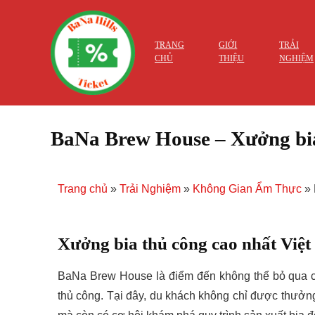
TRANG
GIỚI
TRẢI
CHỦ
THIỆU
NGHIỆM
BaNa Brew House – Xưởng bi
Trang chủ
»
Trải Nghiệm
»
Không Gian Ẩm Thực
»
Xưởng bia thủ công cao nhất Việ
BaNa Brew House là điểm đến không thể bỏ qua ch
thủ công. Tại đây, du khách không chỉ được thưởn