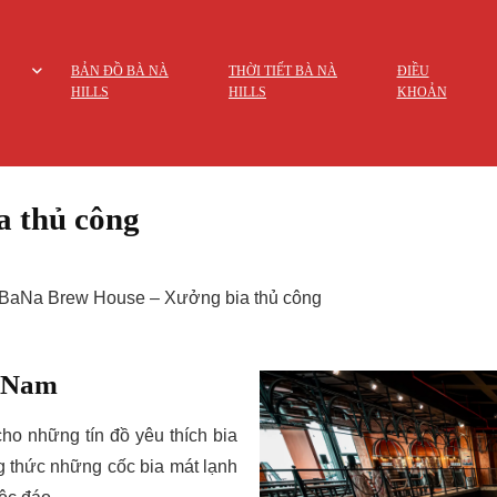
BẢN ĐỒ BÀ NÀ
THỜI TIẾT BÀ NÀ
ĐIỀU
HILLS
HILLS
KHOẢN
a thủ công
BaNa Brew House – Xưởng bia thủ công
t Nam
o những tín đồ yêu thích bia
g thức những cốc bia mát lạnh