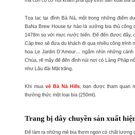
mà còn có cơ hội khám phá quy trình sản xuất bia đ
Tọa lạc tại đỉnh Bà Nà, một trong những điểm du
BaNa Brew House tự hào là xưởng bia thủ công c
1478m so với mực nước biển. Để đến được đây, d
Cáp treo sẽ đưa du khách đi qua nhiều công trình
hoa Le Jardin D’Amour… ngắm nhìn những cánh 
Chúa, rẽ mây để đến đỉnh núi nơi có Làng Pháp nổi
như Lâu đài Mặt trăng.
Khi mua
vé Bà Nà Hills
, bạn được tham quan m
thưởng thức một loại bia (250ml).
Trang bị dây chuyền sản xuất hiện
Để làm ra những mẻ bia thơm ngon có chất lượng 