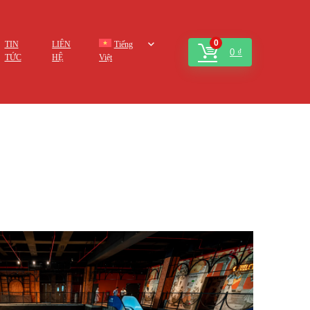
0
TIN
LIÊN
Tiếng
0
₫
TỨC
HỆ
Việt