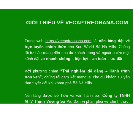
GIỚI THIỆU VỀ VECAPTREOBANA.COM
Trang web
https://vecaptreobana.com
là
nền tảng đặt vé
trực tuyến chính thức
cho Sun World Bà Nà Hills. Chúng
tôi tự hào mang đến cho du khách trong và ngoài nước một
kênh đặt vé
nhanh chóng – tiện lợi – an toàn – ưu đãi
.
Với phương châm
“Trải nghiệm dễ dàng – Hành trình
trọn vẹn”
, chúng tôi cam kết mang lại cho du khách sự yên
tâm tuyệt đối khi khám phá Bà Nà Hills.
Nền tảng được sở hữu và vận hành bởi
Công ty TNHH
MTV Thịnh Vượng Sa Pa
, đơn vị phân phối vé chính thức.
Giấy phép hoạt động số:
5300813196
do Sở Kế hoạch và
Đầu tư tỉnh Lào Cai cấp ngày
13/03/2023
.