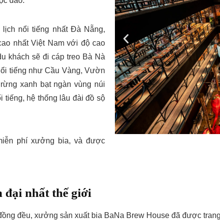
ộc đáo.
 lịch nổi tiếng nhất Đà Nẵng,
ao nhất Việt Nam với độ cao
u khách sẽ đi cáp treo Bà Nà
 nổi tiếng như Cầu Vàng, Vườn
rừng xanh bạt ngàn vùng núi
 tiếng, hệ thống lâu đài đồ sộ
iễn phí xưởng bia, và được
 đại nhất thế giới
đồng đều, xưởng sản xuất bia BaNa Brew House đã được trang 