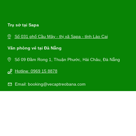
Trụ sở tại Sapa
Số 031 phố Cầu Mây - thị xã Sapa - tỉnh Lào Cai
Văn phòng vé tại Đà Nẵng
Số 09 Đầm Rong 1, Thuận Phước, Hải Châu, Đà Nẵng
Hotline: 0969 15 8878
Email: booking@vecaptreobana.com
Trang chủ
Giới thiệu
Trải nghiệm
Bản đồ
Thời tiết Bà Nà Hills
Tin tức
Liên hệ
Chính sách thanh toán
Chính sách giao vé
Chính sách hoàn hủy
Bảo mật thông tin