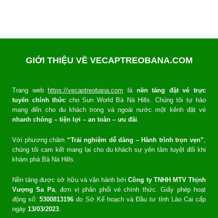
GIỚI THIỆU VỀ VECAPTREOBANA.COM
Trang web
https://vecaptreobana.com
là
nền tảng đặt vé trực
tuyến chính thức
cho Sun World Bà Nà Hills. Chúng tôi tự hào
mang đến cho du khách trong và ngoài nước một kênh đặt vé
nhanh chóng – tiện lợi – an toàn – ưu đãi
.
Với phương châm
“Trải nghiệm dễ dàng – Hành trình trọn vẹn”
,
chúng tôi cam kết mang lại cho du khách sự yên tâm tuyệt đối khi
khám phá Bà Nà Hills.
Nền tảng được sở hữu và vận hành bởi
Công ty TNHH MTV Thịnh
Vượng Sa Pa
, đơn vị phân phối vé chính thức. Giấy phép hoạt
động số:
5300813196
do Sở Kế hoạch và Đầu tư tỉnh Lào Cai cấp
ngày
13/03/2023
.