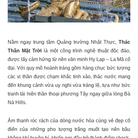
Nằm ngay trung tâm Quảng trường Nhật Thực,
Thác
Thần Mặt Trời
là một công trình nghệ thuật độc đáo,
được lấy cảm hứng từ nền văn minh Hy Lạp – La Mã cổ
đại. Với quy mô hoành tráng gồm hàng chục bức tượng
các vị thần được chạm khắc tinh xảo, thác nước mang
đến khung cảnh vừa uy nghi vừa tráng lệ, tựa như bức
tranh tái hiện thần thoại phương Tây ngay giữa lòng Bà
Nà Hills.
Âm thanh róc rách của dòng nước hòa cùng vẻ đẹp cổ
điển của những pho tượng trắng muốt tạo nên bầu
không khí huyền bí, khiến nơi đây trở thành điểm check-