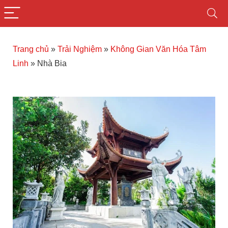
Trang chủ
»
Trải Nghiệm
»
Không Gian Văn Hóa Tâm
Linh
»
Nhà Bia