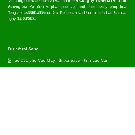
Nền tảng được sở hữu và vận hành bởi
Công ty TNHH MTV Thịnh
Vượng Sa Pa
, đơn vị phân phối vé chính thức. Giấy phép hoạt
động số:
5300813196
do Sở Kế hoạch và Đầu tư tỉnh Lào Cai cấp
ngày
13/03/2023
.
Trụ sở tại Sapa
Số 031 phố Cầu Mây - thị xã Sapa - tỉnh Lào Cai
Văn phòng vé tại Đà Nẵng
Số 09 Đầm Rong 1, Thuận Phước, Hải Châu, Đà Nẵng
Hotline: 0969 15 8878
Email: booking@vecaptreobana.com