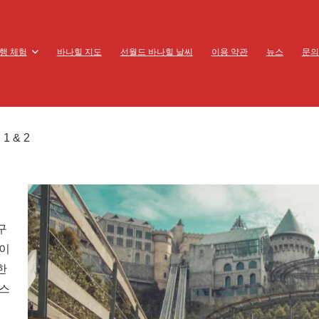
행 체험
바나힐 지도
선월드 바나힐 날씨
이용 약관
뉴스
문의
 & 2
구
파이
한
 스