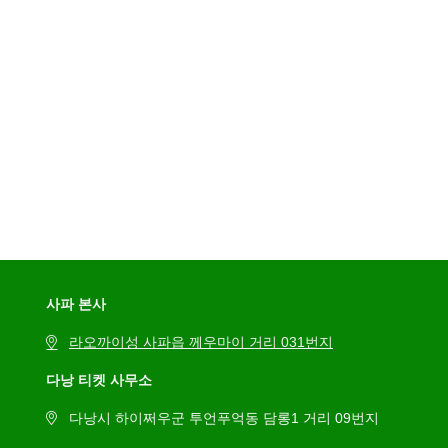
사파 본사
라오까이성 사파읍 께우마이 거리 031번지
다낭 티켓 사무소
다낭시 하이쩌우군 투언푸억동 담롱1 거리 09번지