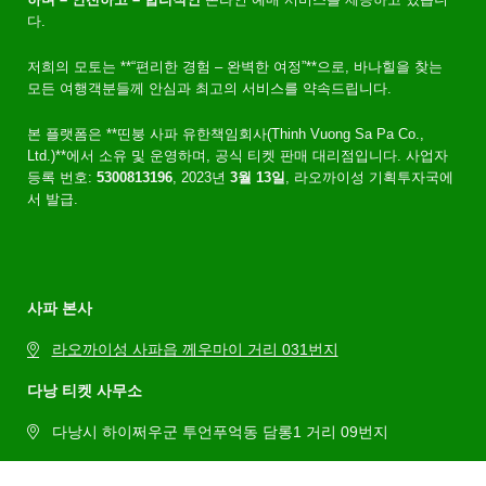
다.
저희의 모토는 **“편리한 경험 – 완벽한 여정”**으로, 바나힐을 찾는
모든 여행객분들께 안심과 최고의 서비스를 약속드립니다.
본 플랫폼은 **띤붕 사파 유한책임회사(Thinh Vuong Sa Pa Co.,
Ltd.)**에서 소유 및 운영하며, 공식 티켓 판매 대리점입니다. 사업자
등록 번호:
5300813196
, 2023년
3월 13일
, 라오까이성 기획투자국에
서 발급.
사파 본사
라오까이성 사파읍 께우마이 거리 031번지
다낭 티켓 사무소
다낭시 하이쩌우군 투언푸억동 담롱1 거리 09번지
대표전화: 0969 15 8878